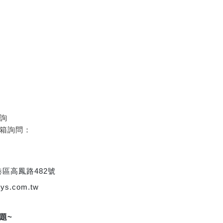
詢
信箱詢問：
港區高鳳路482號
sys.com.tw
題~