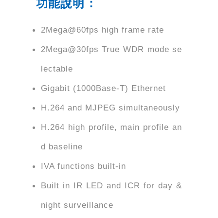
功能說明：
2Mega@60fps high frame rate
2Mega@30fps True WDR mode se
lectable
Gigabit (1000Base-T) Ethernet
H.264 and MJPEG simultaneously
H.264 high profile, main profile an
d baseline
IVA functions built-in
Built in IR LED and ICR for day &
night surveillance